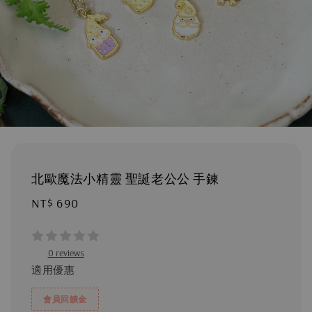
北歐魔法小精靈 聖誕老公公 手鍊
Regular
NT$ 690
price
0 reviews
適用優惠
會員回饋金