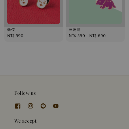
藝伎
三角龍
Regular
NT$ 590
Regular
NT$ 590
-
NT$ 690
price
price
Follow us
We accept