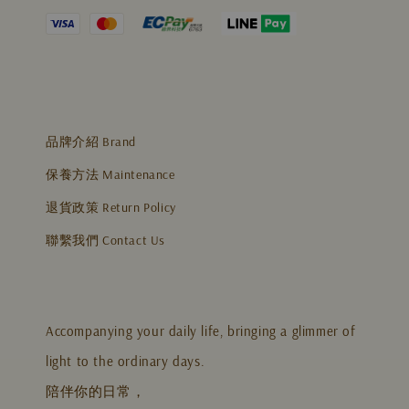
品牌介紹 Brand
保養方法 Maintenance
退貨政策 Return Policy
聯繫我們 Contact Us
Accompanying your daily life, bringing a glimmer of
light to the ordinary days.
陪伴你的日常，