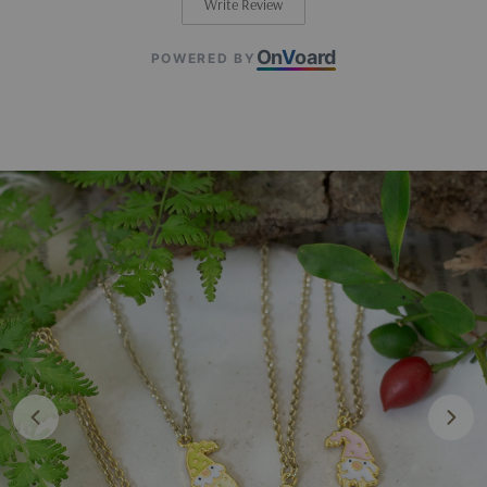
Write Review
On
V
oard
POWERED BY