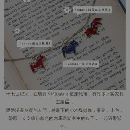
十七世紀末，在瑞典🇸🇪Dalara 這座城市，有許多木製家具
工廠🏭，
渡過漫長冬夜的人們，將剩下的小木塊拋修，雕刻，上色，
帶回一支支繽紛顏色的木馬送給家中的孩子，一起過聖誕
節。