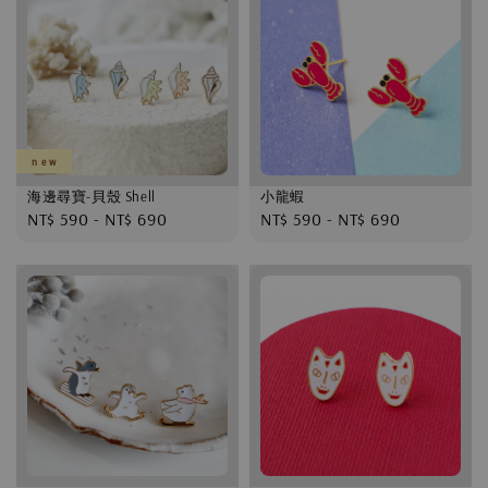
n e w
海邊尋寶-貝殼 Shell
小龍蝦
Regular
NT$ 590
-
NT$ 690
Regular
NT$ 590
-
NT$ 690
price
price