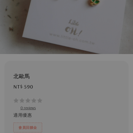
北歐馬
Regular
NT$ 590
price
0 reviews
適用優惠
會員回饋金