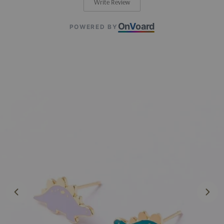
Write Review
On
V
oard
POWERED BY