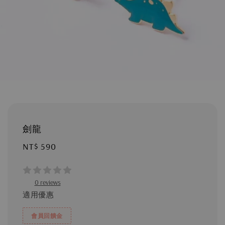
劍龍
Regular
NT$ 590
price
0 reviews
適用優惠
會員回饋金