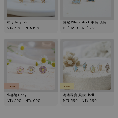
水母 Jellyfish
鯨鯊 Whale Shark 手鍊 項鍊
Regular
NT$ 590
-
NT$ 690
Regular
NT$ 690
-
NT$ 790
price
price
TOP10
n e w
小雛菊 Daisy
海邊尋寶-貝殼 Shell
Regular
NT$ 590
-
NT$ 690
Regular
NT$ 590
-
NT$ 690
price
price