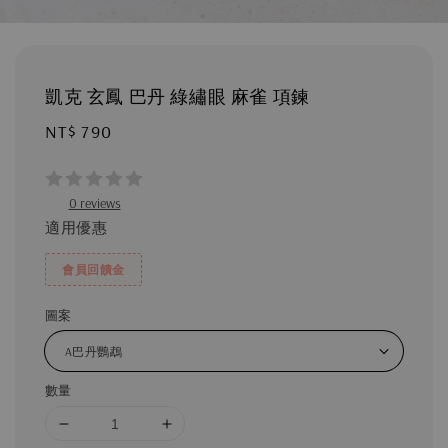
凱克 玄鳳 巴丹 綠繡眼 麻雀 項鍊
Regular
NT$ 790
price
0 reviews
適用優惠
會員回饋金
圖案
數量