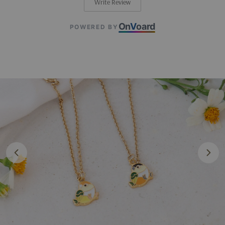
Write Review
On
V
oard
POWERED BY