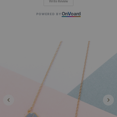
Write Review
On
V
oard
POWERED BY