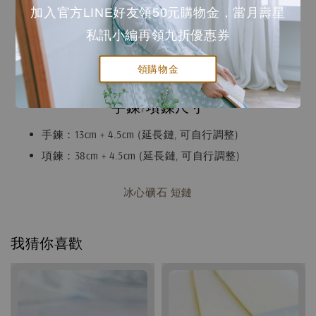
加入官方LINE好友領50元購物金，當月壽星
耳針：低敏鋼針。
耳夾、耳勾：黃銅鍍K金再加上一層保護膜。
私訊小編再領九折優惠券
圖案：黃銅鍍K金再加上一層保護膜。乾琺瑯上色。
領購物金
手鍊/項鍊：黃銅鍍K金再加上一層保護膜。
手鍊/項鍊尺寸
手鍊：13cm + 4.5cm (延長鏈, 可自行調整)
項鍊：38cm + 4.5cm (延長鏈, 可自行調整)
冰心礦石 短鏈
我猜你喜歡