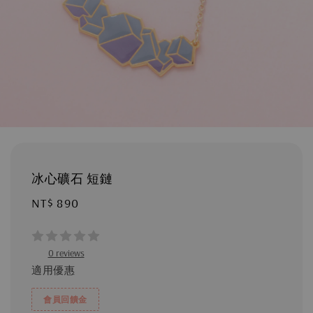
冰心礦石 短鏈
Regular
NT$ 890
price
0 reviews
適用優惠
會員回饋金