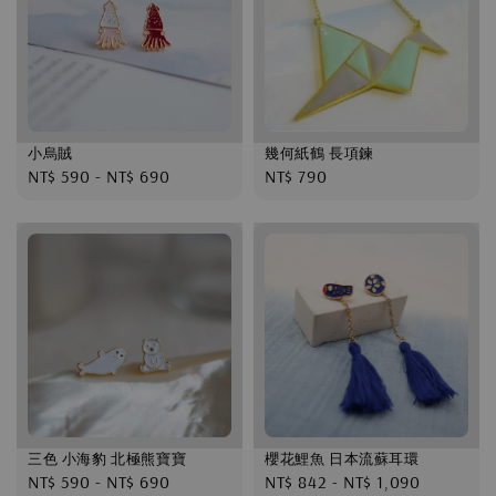
小烏賊
幾何紙鶴 長項鍊
Regular
NT$ 590
-
NT$ 690
Regular
NT$ 790
price
price
三色 小海豹 北極熊寶寶
櫻花鯉魚 日本流蘇耳環
Regular
NT$ 590
-
NT$ 690
Regular
NT$ 842
-
NT$ 1,090