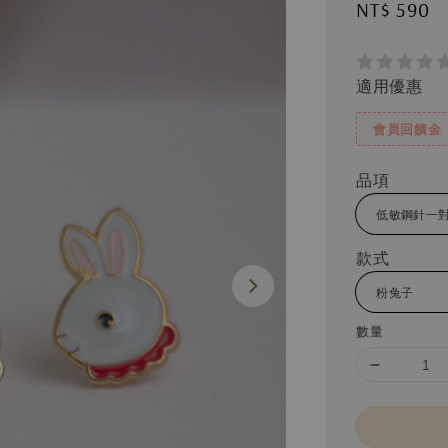
Regular
NT$ 590
price
適用優惠
會員回饋金
品項
款式
數量