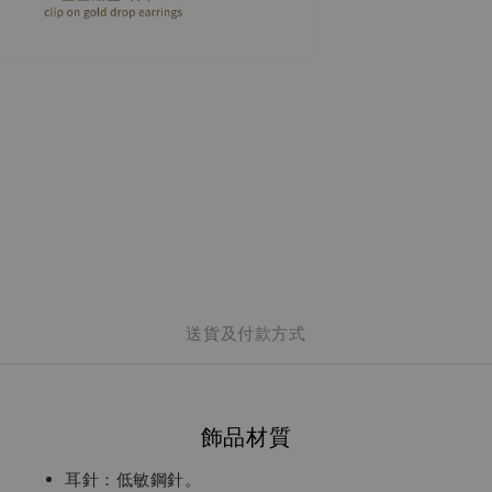
送貨及付款方式
飾品材質
耳針：低敏鋼針。