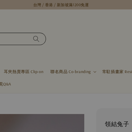
每月15號，小確幸日 // 全館限時免運 //
耳夾熱賣專區 Clip-on
聯名商品 Co-branding
常駐插畫家 Residen
見Q&A
領結兔子