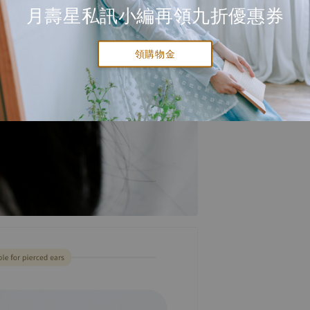
月壽星私訊小編再領九折優惠券
領購物金