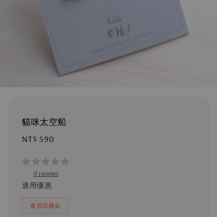
貓咪太空船
Regular
NT$ 590
price
0 reviews
適用優惠
會員回饋金