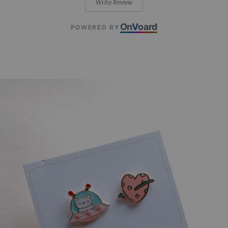
Write Review
On
V
oard
POWERED BY