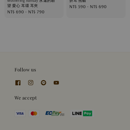
Mothering Sunday 永遠的願
折耳 熊貓
望 愛心 耳環 耳夾
Regular
NT$ 590
-
NT$ 690
Regular
NT$ 690
-
NT$ 790
price
price
Follow us
We accept