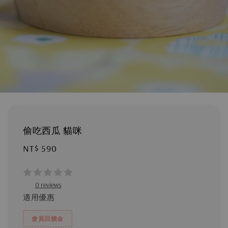
偷吃西瓜 貓咪
Regular
NT$ 590
price
0 reviews
適用優惠
會員回饋金