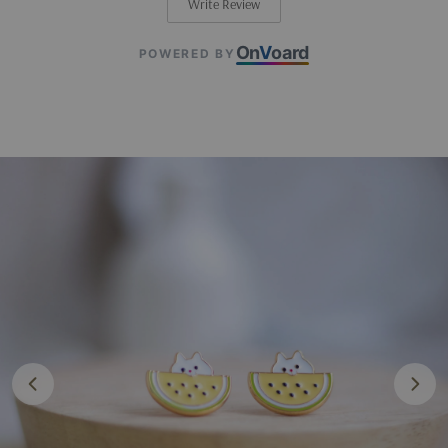
Write Review
On
V
oard
POWERED BY