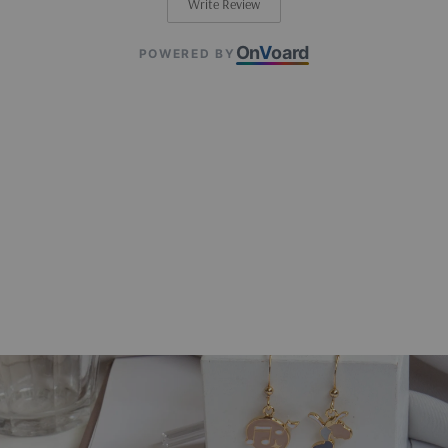
Write Review
On
V
oard
POWERED BY