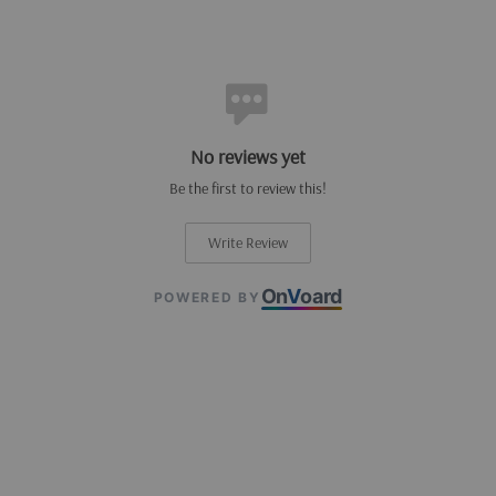
No reviews yet
Be the first to review this!
Write Review
On
V
oard
POWERED BY