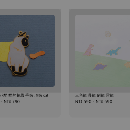
花貓 貓的報恩 手鍊 項鍊 cat
三角龍 暴龍 劍龍 雷龍
-
NT$ 790
Regular
NT$ 590
-
NT$ 690
price