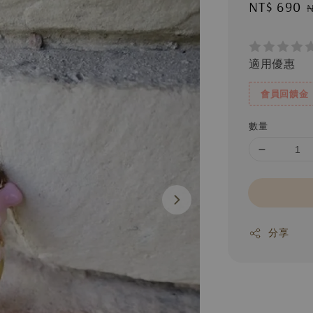
Sale
NT$ 690
price
適用優惠
會員回饋金
數量
分享