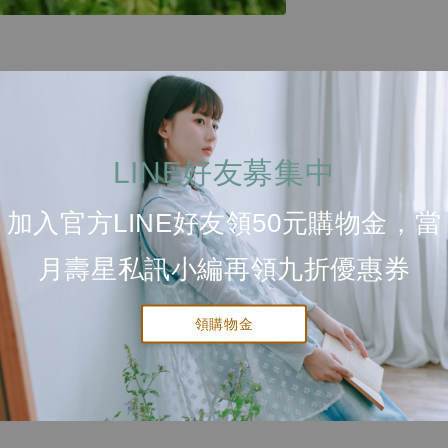
小鑽石
LINE好友募集中
加入官方LINE好友領50元購物金，當
月壽星私訊小編再領九折優惠券
領購物金
小。
微會有差異）