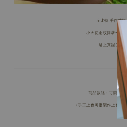
丘比特 手作戒指
小天使兩枚捧著一顆
遞上真誠的心
商品敘述：可調整大
（手工上色每批製作上色稍