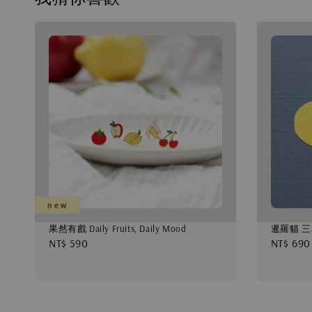
n e w
果然有戲 Daily Fruits, Daily Mood
暹羅貓 三
Regular
NT$ 590
Regular
NT$ 690
price
price