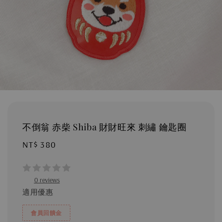
不倒翁 赤柴 Shiba 財財旺來 刺繡 鑰匙圈
Regular
NT$ 380
price
0 reviews
適用優惠
會員回饋金