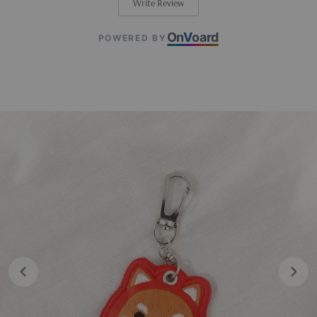
Write Review
On
V
oard
POWERED BY