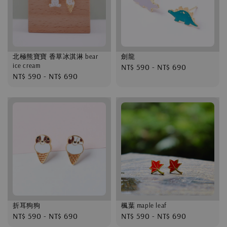
北極熊寶寶 香草冰淇淋 bear
劍龍
ice cream
Regular
NT$ 590
-
NT$ 690
Regular
NT$ 590
-
NT$ 690
price
price
折耳狗狗
楓葉 maple leaf
Regular
NT$ 590
-
NT$ 690
Regular
NT$ 590
-
NT$ 690