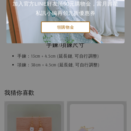
加入官方LINE好友領50元購物金，當月壽星
耳針：低敏鋼針。
私訊小編再領九折優惠券
耳夾、耳勾：黃銅鍍K金再加上一層保護膜。
圖案：黃銅鍍K金再加上一層保護膜。乾琺瑯上色。
領購物金
手鍊/項鍊：黃銅鍍K金再加上一層保護膜。
手鍊/項鍊尺寸
手鍊：13cm + 4.5cm (延長鏈, 可自行調整)
項鍊：38cm + 4.5cm (延長鏈, 可自行調整)
我猜你喜歡