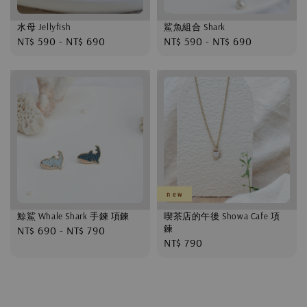
水母 Jellyfish
鯊魚組合 Shark
Regular
NT$ 590
-
NT$ 690
Regular
NT$ 590
-
NT$ 690
price
price
n e w
鯨鯊 Whale Shark 手鍊 項鍊
喫茶店的午後 Showa Cafe 項
鍊
Regular
NT$ 690
-
NT$ 790
Regular
NT$ 790
price
price