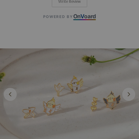
Write Review
On
V
oard
POWERED BY