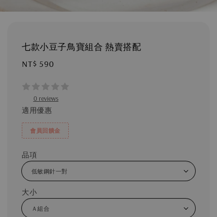
七款小豆子鳥寶組合 熱賣搭配
Regular
NT$ 590
price
0 reviews
適用優惠
會員回饋金
品項
大小