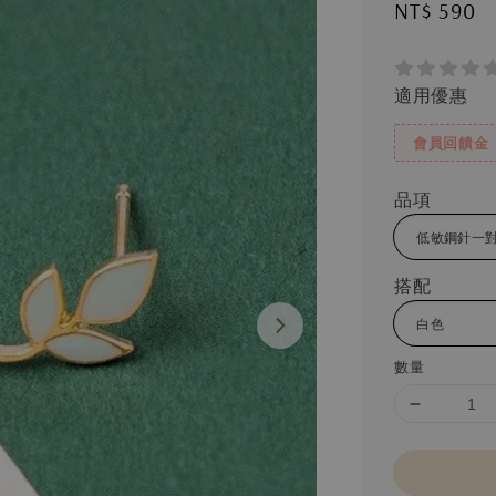
Regular
NT$ 590
price
適用優惠
會員回饋金
品項
搭配
數量