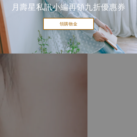
月壽星私訊小編再領九折優惠券
領購物金