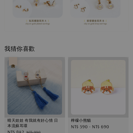
我猜你喜歡
優惠
晴天娃娃 有我就有好心情 日
檸檬小熊貓
本流蘇耳環
Regular
NT$ 590
-
NT$ 690
Sale
NT$ 842
Regular
NT$ 990