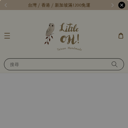
每月15號，小確幸日 // 全館限時免運 //
台
搜尋