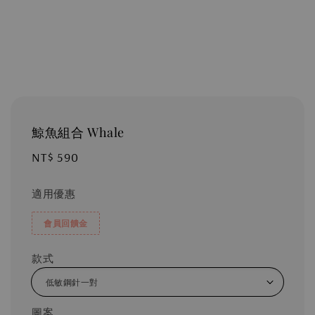
鯨魚組合 Whale
Regular
NT$ 590
price
適用優惠
會員回饋金
款式
圖案