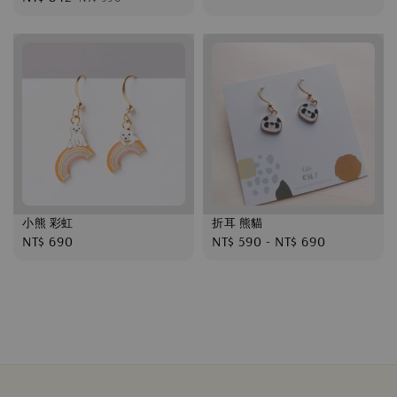
price
price
price
小熊 彩虹
折耳 熊貓
Regular
NT$ 690
Regular
NT$ 590
-
NT$ 690
price
price