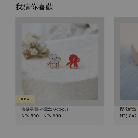
我猜你喜歡
n e w
海邊尋寶-小章魚 Octopus
櫻花鯉魚
Regular
NT$ 590
-
NT$ 690
Regular
NT$ 842
price
price