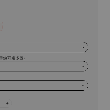
手鍊可選多圖)