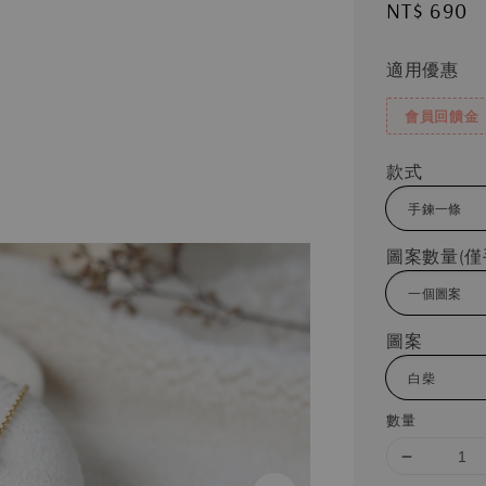
Regular
NT$ 690
price
適用優惠
會員回饋金
款式
圖案數量(僅
圖案
數量