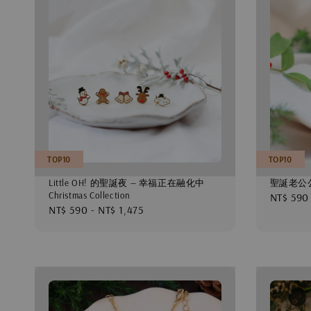
TOP10
TOP10
Little OH! 的聖誕夜 — 幸福正在融化中
聖誕老公
Christmas Collection
Regular
NT$ 590
Regular
NT$ 590
-
NT$ 1,475
price
price