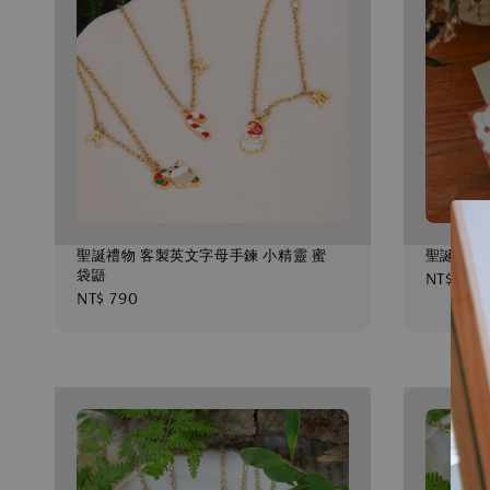
聖誕禮物 客製英文字母手鍊 小精靈 蜜
聖誕蜜袋鼯
袋鼯
Regular
NT$ 690
Regular
NT$ 790
price
price