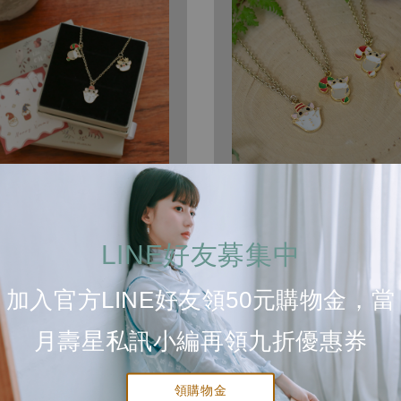
 麋鹿 拐杖糖 雪人 手鍊
聖誕 蜜袋鼯 項鍊
-
NT$ 2,290
Regular
NT$ 790
LINE好友募集中
price
加入官方LINE好友領50元購物金，當
月壽星私訊小編再領九折優惠券
領購物金