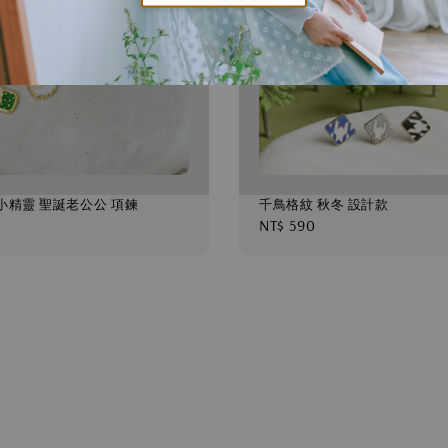
小精靈 聖誕老公公 項鍊
千鳥格紋 秋冬 設計款
Regular
NT$ 590
price