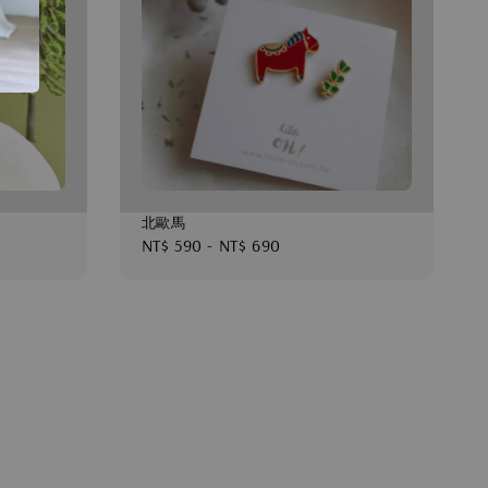
北歐馬
Regular
NT$ 590
-
NT$ 690
price