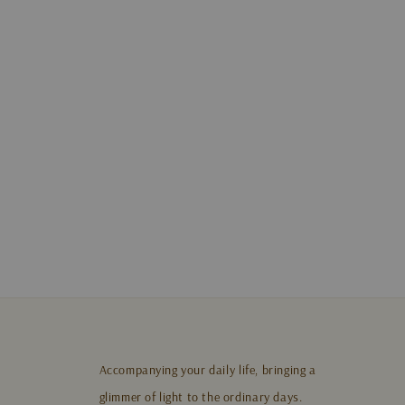
Accompanying your daily life, bringing a
glimmer of light to the ordinary days.