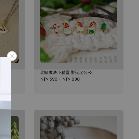
北歐魔法小精靈 聖誕老公公
Regular
NT$ 590
-
NT$ 690
price