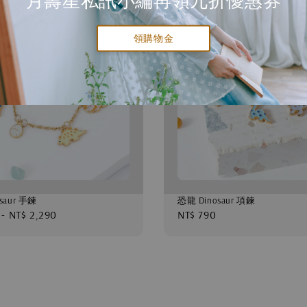
月壽星私訊小編再領九折優惠券
領購物金
saur 手鍊
恐龍 Dinosaur 項鍊
-
NT$ 2,290
Regular
NT$ 790
price