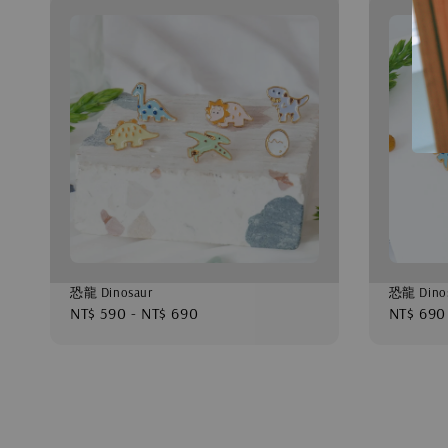
恐龍 Dinosaur
恐龍 Dino
Regular
NT$ 590
-
NT$ 690
Regular
NT$ 690
price
price