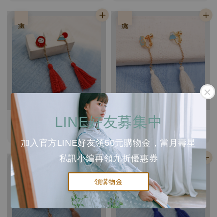
price
price
price
price
優惠
優惠
耀眼的曙光 達摩富士山日出
富士山櫻花 流蘇耳環
LINE好友募集中
日本流蘇耳環
Sale
NT$ 842
Regular
NT$ 990
Sale
NT$ 842
Regular
NT$ 990
price
price
加入官方LINE好友領50元購物金，當月壽星
price
price
私訊小編再領九折優惠券
優惠
領購物金