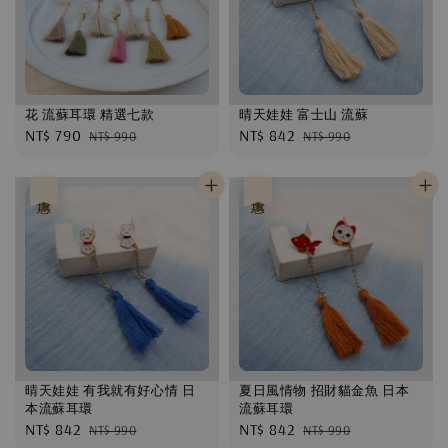
花 流蘇耳環 精選七款
晴天娃娃 富士山 流蘇
Sale
NT$ 790
Regular
Sale
NT$ 842
Regular
NT$ 990
NT$ 990
price
price
price
price
優惠
優惠
晴天娃娃 有我就有好心情 日
夏日風情物 招財貓金魚 日本
本流蘇耳環
流蘇耳環
Sale
NT$ 842
Regular
Sale
NT$ 842
Regular
NT$ 990
NT$ 990