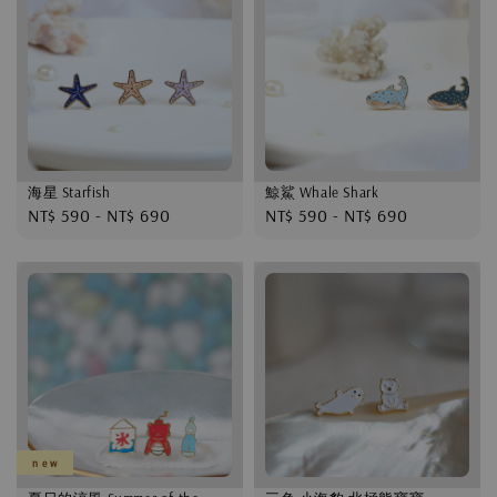
海星 Starfish
鯨鯊 Whale Shark
Regular
NT$ 590
-
NT$ 690
Regular
NT$ 590
-
NT$ 690
price
price
n e w