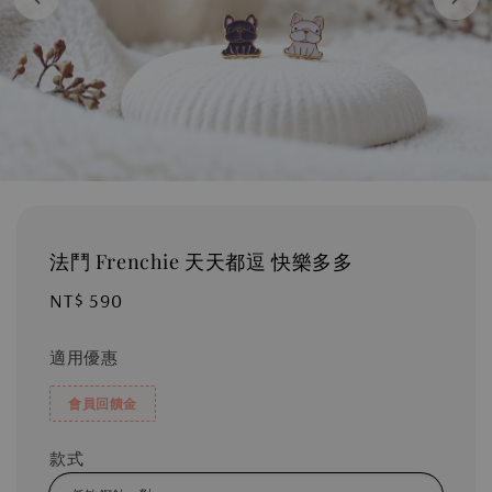
法鬥 Frenchie 天天都逗 快樂多多
Regular
NT$ 590
price
適用優惠
會員回饋金
款式