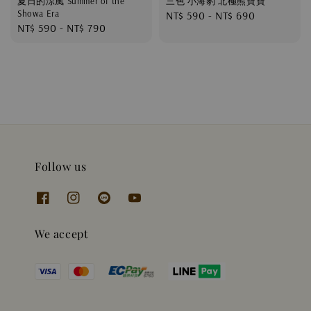
夏日的涼風 Summer of the
三色 小海豹 北極熊寶寶
Showa Era
Regular
NT$ 590
-
NT$ 690
Regular
NT$ 590
-
NT$ 790
price
price
Follow us
We accept