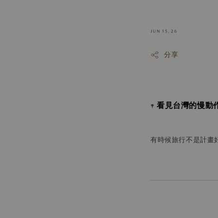
JUN 15, 26
分享
看見台灣的慢動
𖥧
有時候旅行不是計畫