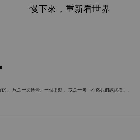
慢下來，重新看世界
作
好的。 只是一次轉彎、一個衝動， 或是一句「不然我們試試看」。