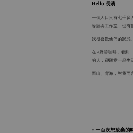
Hello
長濱
一個人口只有七千多
餐廳與工作室，也有
我很喜歡他們的狀態
在 #野碧咖啡，看
的人，卻願意一起生
面山、背海，對我而
一百次想放棄的
𖥧