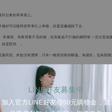
蓮到台東的單車路上。
準備好可以隨時把單車扛上車廂，但還是繼續踩下去。
日、有暴雨、有夜裡看不見的橋，也有被蟲子打臉的瞬間🤪 一百次想放
，就是堅持。」
花蓮民宿。終點沒有獎牌，只有一種很安靜的驕傲。為彼此，也為那個
LINE好友募集中
加入官方LINE好友領50元購物金，當