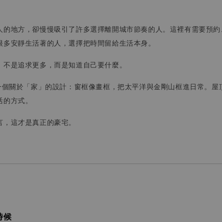
人的地方，卻慢慢吸引了許多選擇離開城市節奏的人。這裡有需要預約
很多安靜生活著的人，選擇把時間留給生活本身。
。不是追求更多，而是知道自己要什麼。
到一個關於「家」的設計：窗框像畫框，把太平洋與金剛山框進日常。屋
活的方式。
言，這才是真正的豪宅。
時候